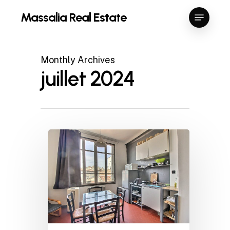
Skip
Menu
Massalia Real Estate
to
Close
main
Menu
content
Monthly Archives
juillet 2024