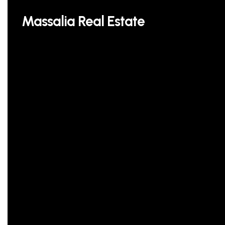
Skip
Massalia Real Estate
to
main
content