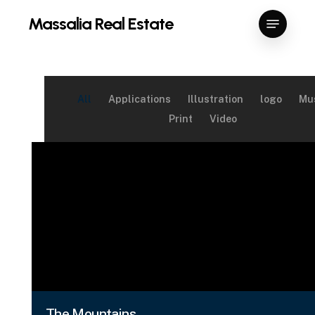
Skip
Menu
Massalia Real Estate
to
Close
main
Menu
content
All
Applications
Illustration
logo
Mu
Print
Video
The Mountains