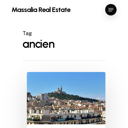
Skip
Menu
Massalia Real Estate
to
Close
main
Menu
content
Tag
ancien