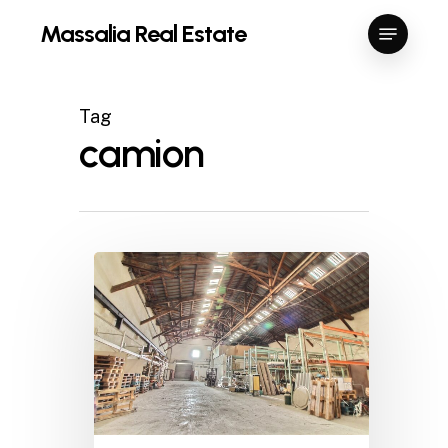
Skip
Menu
Massalia Real Estate
to
Close
main
Menu
content
Tag
camion