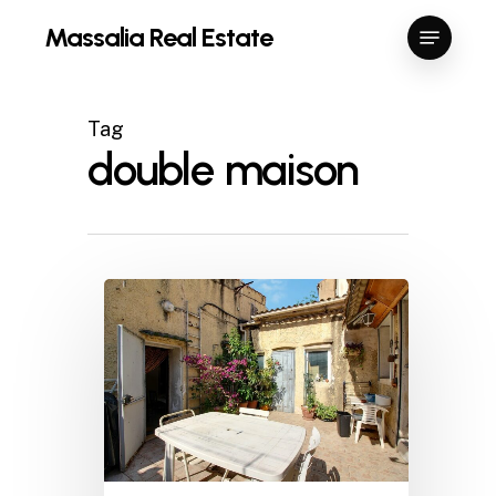
Skip
Menu
Massalia Real Estate
to
Close
main
Menu
content
Tag
double maison