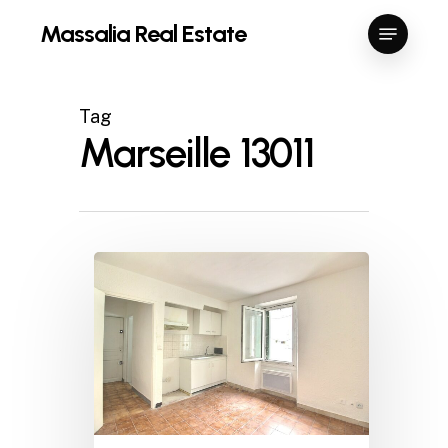
Skip
Menu
Massalia Real Estate
to
Close
main
Menu
content
Tag
Marseille 13011