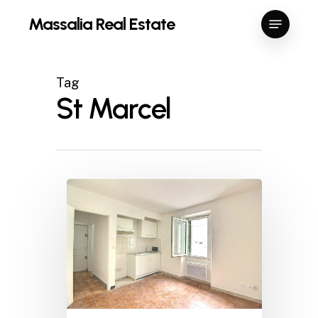
Skip
Menu
Massalia Real Estate
to
Close
main
Menu
content
Tag
St Marcel