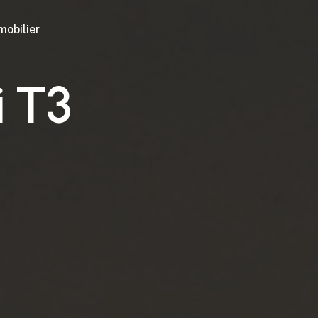
mobilier
i T3