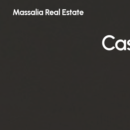
Skip
Massalia Real Estate
to
main
content
Cas