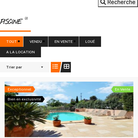
Recherche
(1)
PISCINE
TOUT
VENDU
EN VENTE
LOUÉ
A LA LOCATION
Trier par
Exceptionnel
En Vente
Bien en exclusivité