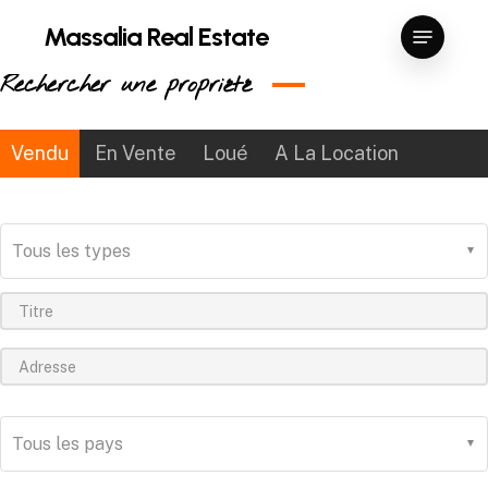
Skip
Menu
Massalia Real Estate
to
Close
main
Rechercher une propriété
Menu
content
Vendu
En Vente
Loué
A La Location
Tous les types
Tous les pays